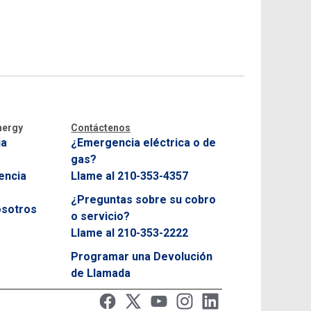
Opciones de Pago y Asistencia al Cliente
Reconexión del Servicio
Entienda su Factura
Centro de Apagones
nergy
Contáctenos
ia
¿Emergencia eléctrica o de
gas?
encia
Llame al 210-353-4357
¿Preguntas sobre su cobro
osotros
o servicio?
Llame al 210-353-2222
Programar una Devolución
de Llamada