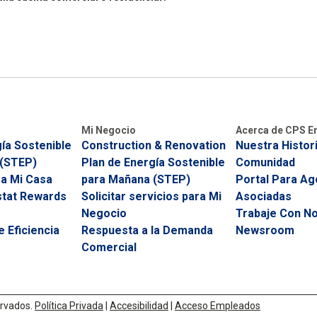
Mi Negocio
Acerca de CPS E
ía Sostenible
Construction & Renovation
Nuestra Histor
 (STEP)
Plan de Energía Sostenible
Comunidad
ra Mi Casa
para Mañana (STEP)
Portal Para Ag
tat Rewards
Solicitar servicios para Mi
Asociadas
Negocio
Trabaje Con N
 Eficiencia
Respuesta a la Demanda
Newsroom
Comercial
rvados.
Política Privada
|
Accesibilidad
|
Acceso Empleados