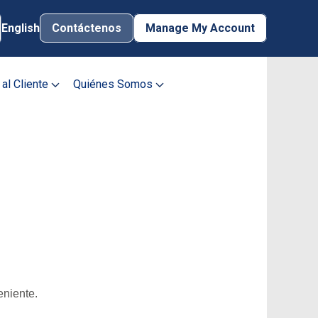
English
Contáctenos
Manage My Account
Contácte
 al Cliente
Quiénes Somos
Manage My Account
Username
Password
Inscribir Mi
Iniciar Sesión
Cuenta
¿Olvidó la
Contraseña?
¿Necesita ayuda?
eniente.
Formas de Pagar