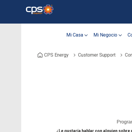
Skip
to
main
content
Mi Casa
Mi Negocio
Co
CPS Energy
Customer Support
Con
Program
¿Le gustaría hablar con alguien sobre