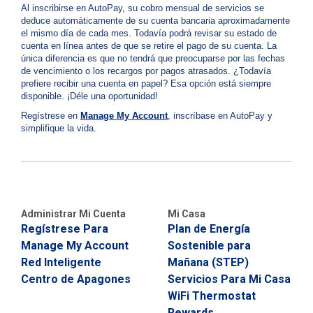
u
Al inscribirse en AutoPay, su cobro mensual de servicios se
o
deduce automáticamente de su cuenta bancaria aproximadamente
d
i
el mismo día de cada mes. Todavía podrá revisar su estado de
e
cuenta en línea antes de que se retire el pago de su cuenta. La
G
l
única diferencia es que no tendrá que preocuparse por las fechas
a
de vencimiento o los recargos por pagos atrasados. ¿Todavía
s
i
prefiere recibir una cuenta en papel? Esa opción está siempre
?
disponible. ¡Déle una oportunidad!
d
C
a
Regístrese en
Manage My Account
, inscríbase en AutoPay y
l
a
simplifique la vida.
l
d
2
1
c
0
-
o
Administrar Mi Cuenta
Mi Casa
3
Regístrese Para
Plan de Energía
n
5
Manage My Account
Sostenible para
3
p
Red Inteligente
Mañana (STEP)
-
Centro de Apagones
Servicios Para Mi Casa
a
4
WiFi Thermostat
3
Rewards