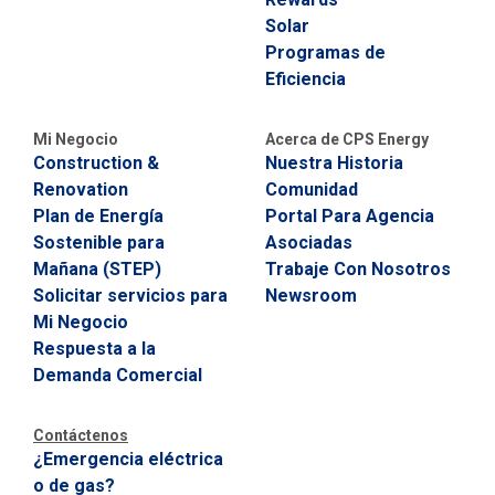
g
5
Solar
o
7
Programas de
s
¿
Eficiencia
T
i
a
e
Mi Negocio
Acerca de CPS Energy
n
u
Construction &
Nuestra Historia
e
Renovation
Comunidad
P
t
r
Plan de Energía
Portal Para Agencia
e
o
Sostenible para
Asociadas
g
Mañana (STEP)
Trabaje Con Nosotros
u
m
n
Solicitar servicios para
Newsroom
t
á
Mi Negocio
a
Respuesta a la
s
t
S
Demanda Comercial
o
i
b
r
Contáctenos
c
e
¿Emergencia eléctrica
s
o
o de gas?
u