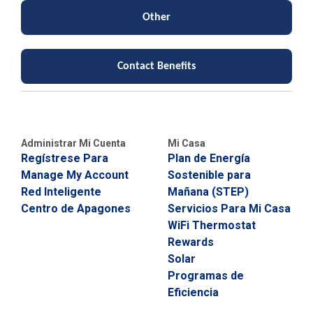
5
Other
7
¿
T
Contact Benefits
i
e
n
e
P
r
Administrar Mi Cuenta
Mi Casa
e
Regístrese Para
Plan de Energía
g
u
Manage My Account
Sostenible para
n
Red Inteligente
Mañana (STEP)
t
Centro de Apagones
Servicios Para Mi Casa
a
s
WiFi Thermostat
S
Rewards
o
Solar
b
r
Programas de
e
Eficiencia
s
u