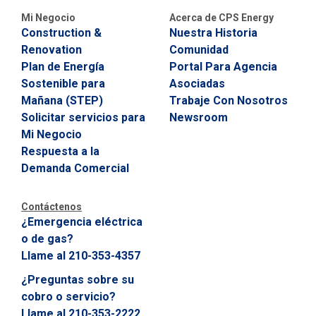
C
Mi Negocio
Acerca de CPS Energy
o
Construction &
Nuestra Historia
b
r
Renovation
Comunidad
o
Plan de Energía
Portal Para Agencia
o
Sostenible para
Asociadas
S
e
Mañana (STEP)
Trabaje Con Nosotros
r
Solicitar servicios para
Newsroom
v
Mi Negocio
i
c
Respuesta a la
i
Demanda Comercial
o
?
C
Contáctenos
a
¿Emergencia eléctrica
l
o de gas?
l
Llame al 210-353-4357
2
1
¿Preguntas sobre su
0
cobro o servicio?
-
Llame al 210-353-2222