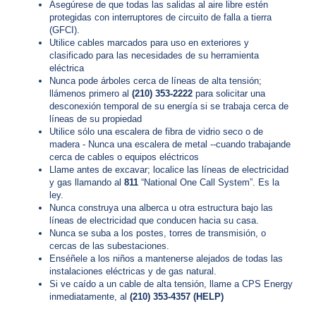
Asegúrese de que todas las salidas al aire libre estén
o
protegidas con interruptores de circuito de falla a tierra
d
(GFCI).
e
Utilice cables marcados para uso en exteriores y
G
clasificado para las necesidades de su herramienta
a
eléctrica
s
Nunca pode árboles cerca de líneas de alta tensión;
?
llámenos primero al
(210) 353-2222
para solicitar una
C
desconexión temporal de su energía si se trabaja cerca de
a
líneas de su propiedad
l
Utilice sólo una escalera de fibra de vidrio seco o de
l
madera - Nunca una escalera de metal --cuando trabajande
2
cerca de cables o equipos eléctricos
Llame antes de excavar; localice las líneas de electricidad
1
y gas llamando al
811
“National One Call System”. Es la
0
ley.
-
Nunca construya una alberca u otra estructura bajo las
líneas de electricidad que conducen hacia su casa.
3
Nunca se suba a los postes, torres de transmisión, o
5
cercas de las subestaciones.
3
Enséñele a los niños a mantenerse alejados de todas las
instalaciones eléctricas y de gas natural.
-
Si ve caído a un cable de alta tensión, llame a CPS Energy
4
inmediatamente, al
(210) 353-4357 (HELP)
3