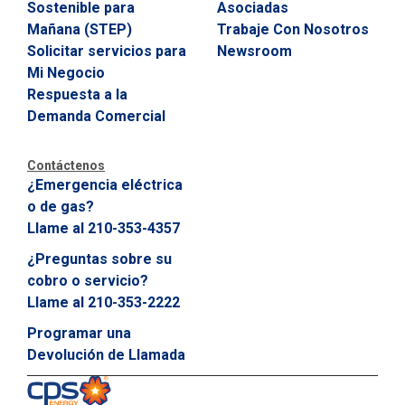
Sostenible para
Asociadas
C
Mañana (STEP)
Trabaje Con Nosotros
o
b
Solicitar servicios para
Newsroom
r
Mi Negocio
o
Respuesta a la
o
S
Demanda Comercial
e
r
v
Contáctenos
i
¿Emergencia eléctrica
c
o de gas?
i
o
Llame al 210-353-4357
?
¿Preguntas sobre su
C
a
cobro o servicio?
l
Llame al 210-353-2222
l
2
Programar una
1
Devolución de Llamada
0
-