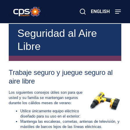
Skip
to
ENGLISH
main
content
Close
×
¿
Seguridad al Aire
Buscar
E
m
Libre
e
r
g
e
n
Trabaje seguro y juegue seguro al
c
i
aire libre
a
E
l
Los siguientes consejos útiles son para que
é
usted y su familia se mantengan seguros
c
durante los cálidos meses de verano:
t
Utilice únicamente equipo eléctrico
r
diseñado para su uso en el exterior:
i
Mantenga las escaleras, cometas, antenas de televisión, y
c
mástiles de barcos lejos de las líneas eléctricas.
a