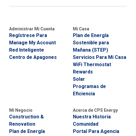
5
7
¿
T
Administrar Mi Cuenta
Mi Casa
i
Regístrese Para
Plan de Energía
e
n
Manage My Account
Sostenible para
e
Red Inteligente
Mañana (STEP)
P
Centro de Apagones
Servicios Para Mi Casa
r
e
WiFi Thermostat
g
Rewards
u
Solar
n
t
Programas de
a
Eficiencia
s
S
o
Mi Negocio
Acerca de CPS Energy
b
Construction &
Nuestra Historia
r
Renovation
Comunidad
e
s
Plan de Energía
Portal Para Agencia
u