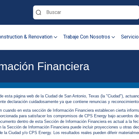
Buscar
nstruction & Renovation
Trabaje Con Nosotros
Servicio
rmación Financiera
de esta página web de la Ciudad de San Antonio, Texas (la "Ciudad"), actuand
ente declaración cuidadosamente ya que contiene renuncias y reconocimiento
uando en esta sección de Información Financiera establecen cierta informaci
porcionada para satisfacer los compromisos de CPS Energy bajo acuerdos de 
mento dentro de esta Sección de Información Financiera es actual a la fech
n la Sección de Información Financiera puede incluir proyecciones u otras d
o de la Ciudad y/o CPS Energy. Los resultados reales pueden diferir materialm