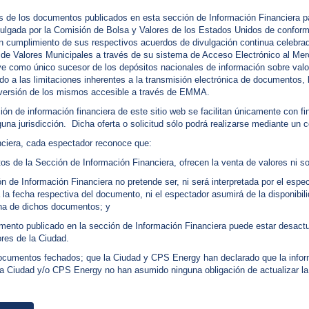
e los documentos publicados en esta sección de Información Financiera para
ulgada por la Comisión de Bolsa y Valores de los Estados Unidos de conform
umplimiento de sus respectivos acuerdos de divulgación continua celebrado
ra de Valores Municipales a través de su sistema de Acceso Electrónico al M
rve como único sucesor de los depósitos nacionales de información sobre valo
o a las limitaciones inherentes a la transmisión electrónica de documentos, 
la versión de los mismos accesible a través de EMMA.
n de información financiera de este sitio web se facilitan únicamente con fi
guna jurisdicción. Dicha oferta o solicitud sólo podrá realizarse mediante un 
nciera, cada espectador reconoce que:
os de la Sección de Información Financiera, ofrecen la venta de valores ni so
n de Información Financiera no pretende ser, ni será interpretada por el esp
 la fecha respectiva del documento, ni el espectador asumirá de la disponibi
ha de dichos documentos; y
mento publicado en la sección de Información Financiera puede estar desactu
ores de la Ciudad.
documentos fechados; que la Ciudad y CPS Energy han declarado que la infor
la Ciudad y/o CPS Energy no han asumido ninguna obligación de actualizar la