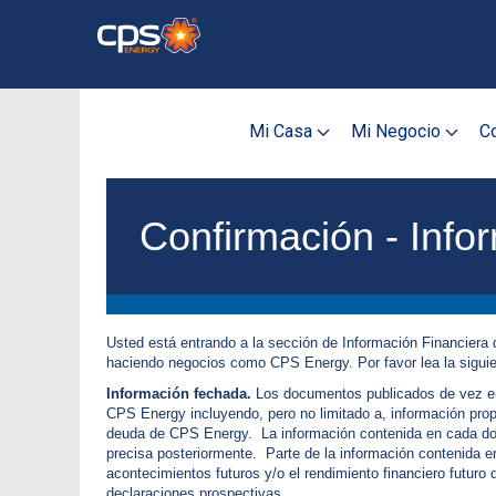
Skip
to
main
content
Mi Casa
Mi Negocio
Co
Confirmación - Info
Usted está entrando a la sección de Información Financiera 
haciendo negocios como CPS Energy. Por favor lea la sigui
Información fechada.
Los documentos publicados de vez en c
CPS Energy incluyendo, pero no limitado a, información pro
deuda de CPS Energy. La información contenida en cada docu
precisa posteriormente. Parte de la información contenida e
acontecimientos futuros y/o el rendimiento financiero futur
declaraciones prospectivas.