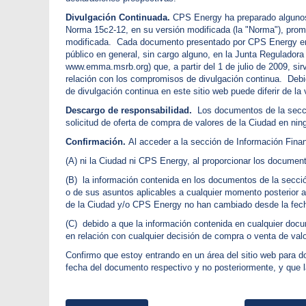
Divulgación Continuada.
CPS Energy ha preparado algunos d
Norma 15c2-12, en su versión modificada (la "Norma"), prom
modificada. Cada documento presentado por CPS Energy en c
público en general, sin cargo alguno, en la Junta Regulado
www.emma.msrb.org) que, a partir del 1 de julio de 2009, si
relación con los compromisos de divulgación continua. Debid
de divulgación continua en este sitio web puede diferir de 
Descargo de responsabilidad.
Los documentos de la secció
solicitud de oferta de compra de valores de la Ciudad en nin
Confirmación.
Al acceder a la sección de Información Fina
(A) ni la Ciudad ni CPS Energy, al proporcionar los document
(B) la información contenida en los documentos de la secció
o de sus asuntos aplicables a cualquier momento posterior a
de la Ciudad y/o CPS Energy no han cambiado desde la fec
(C) debido a que la información contenida en cualquier docu
en relación con cualquier decisión de compra o venta de val
Confirmo que estoy entrando en un área del sitio web para 
fecha del documento respectivo y no posteriormente, y que 