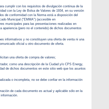
Opciones de Pago y Asistencia al Cliente
 cumplir con los requisitos de divulgación continua de la
Reconexión del Servicio
idad con la Ley de Bolsa de Valores de 1934, en su versión
Entienda su Factura
s de conformidad con la Norma está a disposición del
Centro de Apagones
ercado Municipal ("EMMA") (accesible en
res municipales para las presentaciones realizadas en
la apariencia (pero no el contenido) de dichos documentos
nes informativos y no constituyen una oferta de venta ni una
comunicado oficial u otro documento de oferta.
licitan una oferta de compra de valores;
ectador, como una descripción de la Ciudad y/o CPS Energy,
lidad de dichos documentos en este sitio web que los asuntos
alizada o incompleta, no se debe confiar en la información
mación de cada documento es actual y aplicable sólo en la
 información.