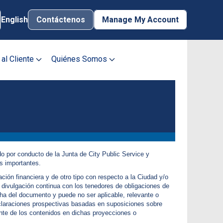
English
Contáctenos
Manage My Account
Contácte
 al Cliente
Quiénes Somos
Manage My Account
Username
Password
Inscribir Mi
Iniciar Sesión
o por conducto de la Junta de City Public Service y
Cuenta
s importantes.
¿Olvidó la
ón financiera y de otro tipo con respecto a la Ciudad y/o
Contraseña?
divulgación continua con los tenedores de obligaciones de
a del documento y puede no ser aplicable, relevante o
¿Necesita ayuda?
eclaraciones prospectivas basadas en suposiciones sobre
ente de los contenidos en dichas proyecciones o
Formas de Pagar