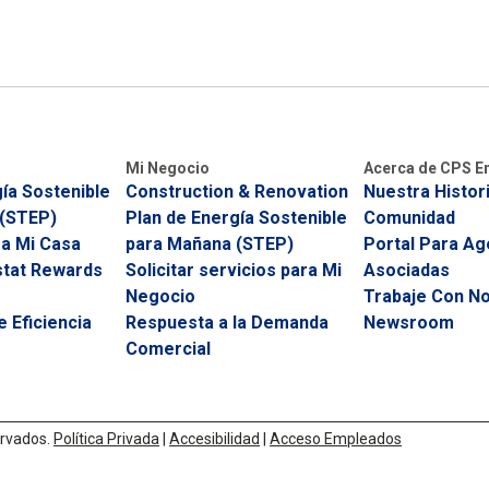
Mi Negocio
Acerca de CPS E
ía Sostenible
Construction & Renovation
Nuestra Histor
 (STEP)
Plan de Energía Sostenible
Comunidad
ra Mi Casa
para Mañana (STEP)
Portal Para Ag
tat Rewards
Solicitar servicios para Mi
Asociadas
Negocio
Trabaje Con N
 Eficiencia
Respuesta a la Demanda
Newsroom
Comercial
rvados.
Política Privada
|
Accesibilidad
|
Acceso Empleados