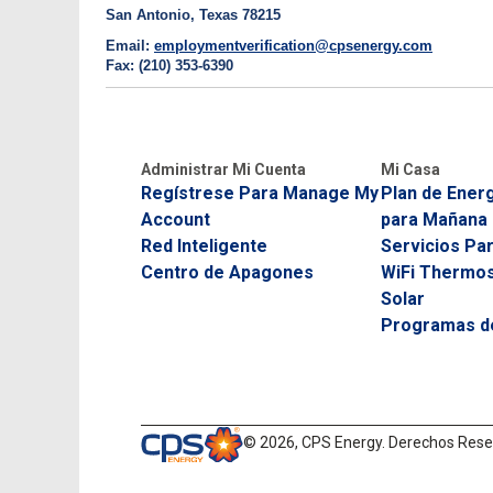
San Antonio, Texas 78215
Email:
employmentverification@cpsenergy.com
Fax: (210) 353-6390
Administrar Mi Cuenta
Mi Casa
Regístrese Para Manage My
Plan de Energ
Account
para Mañana
Red Inteligente
Servicios Pa
Centro de Apagones
WiFi Thermos
Solar
Programas de
©
2026, CPS Energy.
Derechos Rese