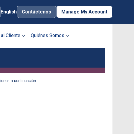
English
Contáctenos
Manage My Account
Contácte
 al Cliente
Quiénes Somos
Manage My Account
Username
Password
iones a continuación:
Inscribir Mi
Iniciar Sesión
Cuenta
¿Olvidó la
Contraseña?
¿Necesita ayuda?
Formas de Pagar