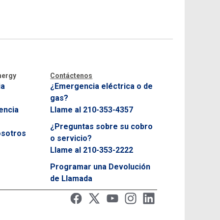
Opciones de Pago y Asistencia al Cliente
Reconexión del Servicio
Entienda su Factura
Centro de Apagones
nergy
Contáctenos
ia
¿Emergencia eléctrica o de
gas?
encia
Llame al 210-353-4357
¿Preguntas sobre su cobro
osotros
o servicio?
Llame al 210-353-2222
Programar una Devolución
de Llamada