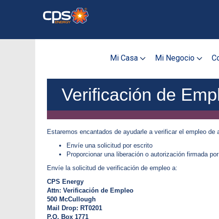
Skip
to
main
content
Mi Casa
Mi Negocio
Co
Verificación de Emp
Estaremos encantados de ayudarle a verificar el empleo de 
Envíe una solicitud por escrito
Proporcionar una liberación o autorización firmada po
Envíe la solicitud de verificación​ de empleo a:​
CPS Energy
Attn: Verificación de Empleo
500 McCullough
Mail Drop: RT0201
P.O. Box 1771