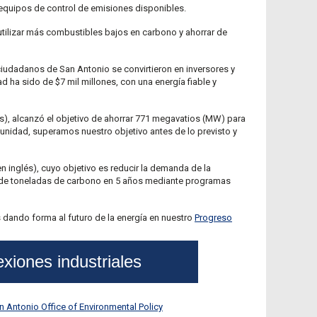
 equipos de control de emisiones disponibles.
utilizar más combustibles bajos en carbono y ahorrar de
ciudadanos de San Antonio se convirtieron en inversores y
d ha sido de $7 mil millones, con una energía fiable y
és), alcanzó el objetivo de ahorrar 771 megavatios (MW) para
unidad, superamos nuestro objetivo antes de lo previsto y
n inglés), cuyo objetivo es reducir la demanda de la
nes de toneladas de carbono en 5 años mediante programas
dando forma al futuro de la energía en nuestro
Progreso
xiones industriales
an Antonio Office of Environmental Policy