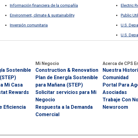
Información financiera de la compañía
Electric R
Environment, climate & sustainability
Public Ut
Inversión comunitaria
U.S. Depa
U.S. Depa
Mi Negocio
Acerca de CPS E
ía Sostenible
Construction & Renovation
Nuestra Histor
 (STEP)
Plan de Energía Sostenible
Comunidad
ra Mi Casa
para Mañana (STEP)
Portal Para Ag
tat Rewards
Solicitar servicios para Mi
Asociadas
Negocio
Trabaje Con N
 Eficiencia
Respuesta a la Demanda
Newsroom
Comercial