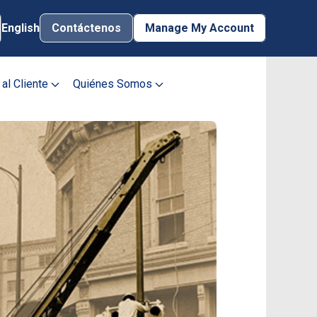
English
Contáctenos
Manage My Account
Contácte
 al Cliente
Quiénes Somos
Manage My Account
Username
Password
Inscribir Mi
Iniciar Sesión
Cuenta
¿Olvidó la
Contraseña?
¿Necesita ayuda?
Formas de Pagar