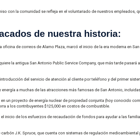
so con la comunidad se refleja en el voluntariado de nuestros empleados, qu
cados de nuestra historia:
a la oficina de correos de Alamo Plaza, marcó el inicio de la era moderna en
iere la antigua San Antonio Public Service Company, que más tarde pasará a l
 introducción del servicio de atención al cliente por teléfono y del primer sis
 y energía a muchas de las atracciones más famosas de San Antonio, incluidas
xas en un proyecto de energía nuclear de propiedad conjunta (hoy conocido como
orra a los contribuyentes $125,000 en costos de combustible.
el inicio de los esfuerzos de recaudación de fondos para ayudar a las famili
 de carbón J.K. Spruce, que cuenta con sistemas de regulación medioambiental