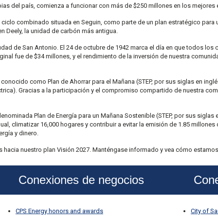
pias del país, comienza a funcionar con más de $250 millones en los mejores
 ciclo combinado situada en Seguin, como parte de un plan estratégico para 
 en Deely, la unidad de carbón más antigua.
dad de San Antonio. El 24 de octubre de 1942 marca el día en que todos los 
ginal fue de $34 millones, y el rendimiento de la inversión de nuestra comunida
a, conocido como Plan de Ahorrar para el Mañana (STEP, por sus siglas en ingl
ctrica). Gracias a la participación y el compromiso compartido de nuestra com
denominada Plan de Energía para un Mañana Sostenible (STEP, por sus siglas e
al, climatizar 16,000 hogares y contribuir a evitar la emisión de 1.85 millo
rgía y dinero.
os hacia nuestro plan Visión 2027. Manténgase informado y vea cómo estamos 
Conexiones de negocios
Cone
CPS Energy honors and awards
City of S