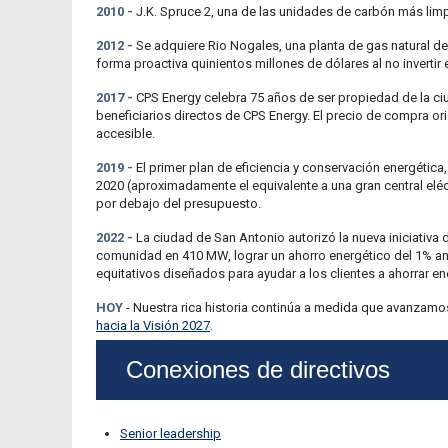
2010 -
J.K. Spruce 2, una de las unidades de carbón más lim
2012 -
Se adquiere Rio Nogales, una planta de gas natural de
forma proactiva quinientos millones de dólares al no invertir
2017 -
CPS Energy celebra 75 años de ser propiedad de la ciu
beneficiarios directos de CPS Energy. El precio de compra ori
accesible.
2019 -
El primer plan de eficiencia y conservación energétic
2020 (aproximadamente el equivalente a una gran central elé
por debajo del presupuesto.
2022 -
La ciudad de San Antonio autorizó la nueva iniciativa 
comunidad en 410 MW, lograr un ahorro energético del 1% anu
equitativos diseñados para ayudar a los clientes a ahorrar ene
HOY
- Nuestra rica historia continúa a medida que avanzam
hacia la Visión 2027
.
Conexiones de directivos
Senior leadership