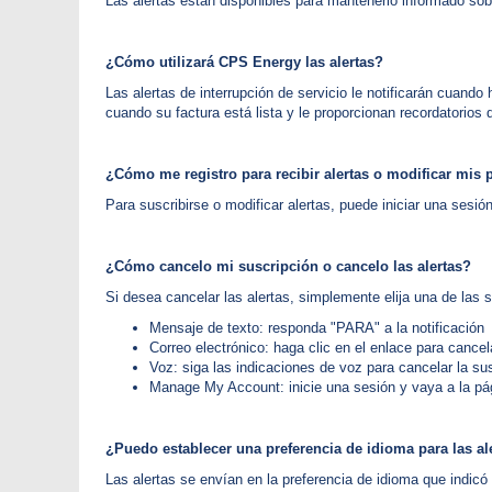
Las alertas están disponibles para mantenerlo informado sob
¿Cómo utilizará CPS Energy las alertas?
Las alertas de interrupción de servicio le notificarán cuando 
cuando su factura está lista y le proporcionan recordatorios 
¿Cómo me registro para recibir alertas o modificar mis p
Para suscribirse o modificar alertas, puede iniciar una sesió
¿Cómo cancelo mi suscripción o cancelo las alertas?
Si desea cancelar las alertas, simplemente elija una de las 
Mensaje de texto: responda "PARA" a la notificación
Correo electrónico: haga clic en el enlace para cancela
Voz: siga las indicaciones de voz para cancelar la su
Manage My Account: inicie una sesión y vaya a la pá
¿Puedo establecer una preferencia de idioma para las al
Las alertas se envían en la preferencia de idioma que indic