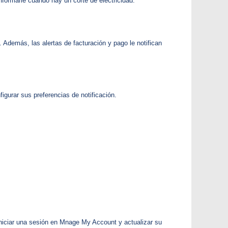
nformarle cuando hay un corte de electricidad.
Opciones de Pago y Asistencia al Cliente
Reconexión del Servicio
Entienda su Factura
Centro de Apagones
e. Además, las alertas de facturación y pago le notifican
igurar sus preferencias de notificación.
 iniciar una sesión en Mnage My Account y actualizar su