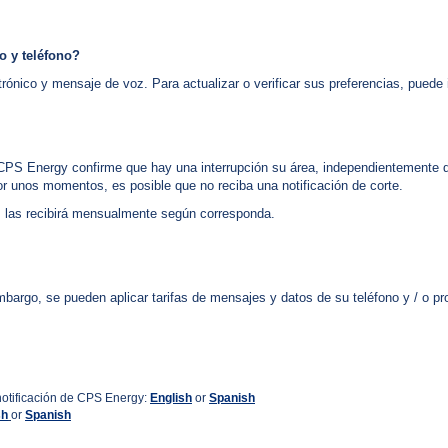
o y teléfono?
trónico y mensaje de voz. Para actualizar o verificar sus preferencias, pued
 CPS Energy confirme que hay una interrupción su área, independientemente de 
por unos momentos, es posible que no reciba una notificación de corte.
go, las recibirá mensualmente según corresponda.
mbargo, se pueden aplicar tarifas de mensajes y datos de su teléfono y / o pr
notificación de CPS Energy:
English
or
Spanish
sh
or
Spanish