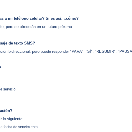
s a mi teléfono celular? Si es así, ¿cómo?
te, pero se ofrecerán en un futuro próximo.
nsaje de texto SMS?
cación bidireccional, pero puede responder "PARA", "SÍ", "RESUMIR", "PAU
?
e servicio
ración?
r lo siguiente:
 la fecha de vencimiento