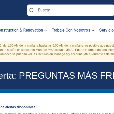
Buscar
nstruction & Renovation
Trabaje Con Nosotros
Servicio
6, de 1:00 AM de la mañana hasta las 5:00 AM de la mañana, es posible que nuest
ciando sesión en su cuenta Manage My Account (MMA). Puede informar de una interr
 tampoco se puedan ver las facturas en Manage My Account (MMA) durante este ma
e Alerta: PREGUNTAS MÁS 
 de alertas disponibles?