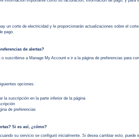
re información importante como su facturación, información de pago, y para i
hay un corte de electricidad y le proporcionarán actualizaciones sobre el cort
de pago.
referencias de alertas?
n o suscribirse a Manage My Account e ir a la página de preferencias para conf
siguientes opciones:
r la suscripción en la parte inferior de la página
scripción
gina de preferencias
ertas? Si es así, ¿cómo?
ó cuando su servicio se configuró inicialmente. Si desea cambiar esto, puede