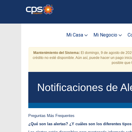
Skip
to
main
content
Mi Casa
Mi Negocio
Co
Mantenimiento del Sistema:
El domingo, 9 de agosto de 202
crédito no esté disponible. Aún así, puede hacer un pago ini
posible que
Notificaciones d
Preguntas Más Frequentes
¿Qué son las alertas? ¿Y cuáles son los diferentes tipos