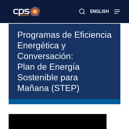
Skip
to
ENGLISH
main
content
Close
×
¿
Buscar
Programas de Eficiencia
E
m
Energética y
e
r
Conversación:
g
e
Plan de Energía
n
c
Sostenible para
i
a
Mañana (STEP)
E
l
é
c
t
r
i
c
a