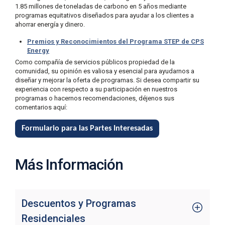
3
1.85 millones de toneladas de carbono en 5 años mediante
programas equitativos diseñados para ayudar a los clientes a
5
ahorrar energía y dinero.
3
Premios y Reconocimientos del Programa STEP de CPS
-
Energy
2
Como compañía de servicios públicos propiedad de la
2
comunidad, su opinión es valiosa y esencial para ayudarnos a
2
diseñar y mejorar la oferta de programas. Si desea compartir su
experiencia con respecto a su participación en nuestros
2
programas o hacernos recomendaciones, déjenos sus
comentarios aquí:
Formulario para las Partes Interesadas
Más Información
Descuentos y Programas
Residenciales