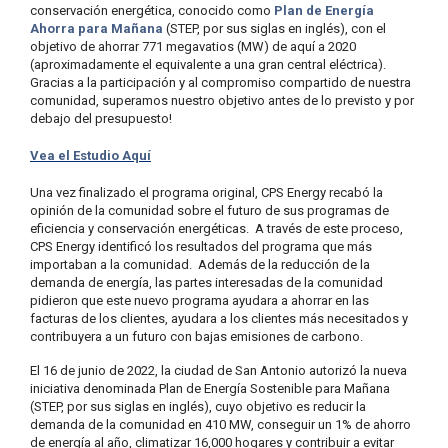
conservación energética, conocido como
Plan de Energía
C
Ahorra para Mañana
(STEP, por sus siglas en inglés), con el
o
objetivo de ahorrar 771 megavatios (MW) de aquí a 2020
b
(aproximadamente el equivalente a una gran central eléctrica).
r
Gracias a la participación y al compromiso compartido de nuestra
o
comunidad, superamos nuestro objetivo antes de lo previsto y por
o
debajo del presupuesto!
S
e
Vea el Estudio Aquí
r
v
Una vez finalizado el programa original, CPS Energy recabó la
i
opinión de la comunidad sobre el futuro de sus programas de
c
eficiencia y conservación energéticas. A través de este proceso,
i
CPS Energy identificó los resultados del programa que más
o
importaban a la comunidad. Además de la reducción de la
?
demanda de energía, las partes interesadas de la comunidad
C
pidieron que este nuevo programa ayudara a ahorrar en las
a
facturas de los clientes, ayudara a los clientes más necesitados y
l
contribuyera a un futuro con bajas emisiones de carbono.
l
2
El 16 de junio de 2022, la ciudad de San Antonio autorizó la nueva
1
iniciativa denominada Plan de Energía Sostenible para Mañana
(STEP, por sus siglas en inglés), cuyo objetivo es reducir la
0
demanda de la comunidad en 410 MW, conseguir un 1% de ahorro
-
de energía al año, climatizar 16,000 hogares y contribuir a evitar