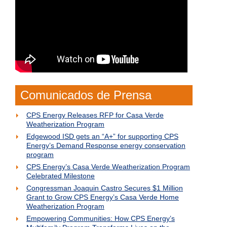
o
d
e
G
a
s
?
C
a
l
Comunicados de Prensa
l
2
CPS Energy Releases RFP for Casa Verde
1
Weatherization Program
0
Edgewood ISD gets an “A+” for supporting CPS
Energy’s Demand Response energy conservation
-
program
3
CPS Energy’s Casa Verde Weatherization Program
5
Celebrated Milestone
3
Congressman Joaquin Castro Secures $1 Million
-
Grant to Grow CPS Energy’s Casa Verde Home
Weatherization Program
4
Empowering Communities: How CPS Energy’s
3