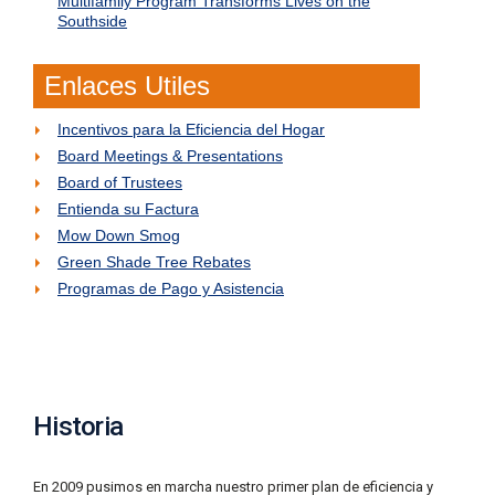
Multifamily Program Transforms Lives on the
5
Southside
7
¿
Enlaces Utiles
T
i
Incentivos para la Eficiencia del Hogar
e
n
Board Meetings & Presentations
e
Board of Trustees
P
Entienda su Factura
r
e
Mow Down Smog
g
Green Shade Tree Rebates
u
Programas de Pago y Asistencia
n
t
a
s
S
o
b
Historia
r
e
s
En 2009 pusimos en marcha nuestro primer plan de eficiencia y
u