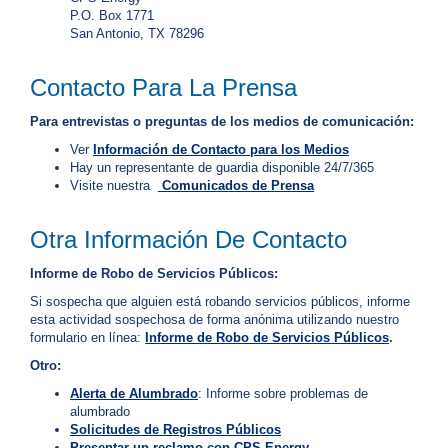
C
P.O. Box 1771
o
San Antonio, TX 78296
b
r
Contacto Para La Prensa
o
o
Para entrevistas o preguntas de los medios de comunicación:
S
e
Ver
Información de Contacto para los Medios
r
Hay un representante de guardia disponible 24/7/365
v
Visite nuestra
Comunicados de Prensa
i
c
i
Otra Información De Contacto
o
?
Informe de Robo de Servicios Públicos:
C
Si sospecha que alguien está robando servicios públicos, informe
a
esta actividad sospechosa de forma anónima utilizando nuestro
l
formulario en línea:
Informe de Robo de Servicios Públicos
.
l
2
Otro:
1
Alerta de Alumbrado
: Informe sobre problemas de
0
alumbrado
Solicitudes de Registros Públicos
-
Presentar un reclamo con CPS Energy