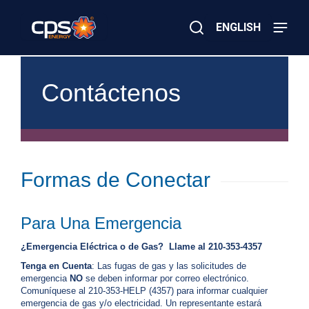
Skip
to
ENGLISH
main
content
Close
×
¿
Buscar
E
Contáctenos
m
e
r
g
e
n
c
Formas de Conectar
i
a
E
l
Para Una Emergencia
é
c
¿Emergencia Eléctrica o de Gas? Llame al 210-353-4357
t
Tenga en Cuenta
: Las fugas de gas y las solicitudes de
r
emergencia
NO
se deben informar por correo electrónico.
i
Comuníquese al 210-353-HELP (4357) para informar cualquier
c
emergencia de gas y/o electricidad. Un representante estará
a