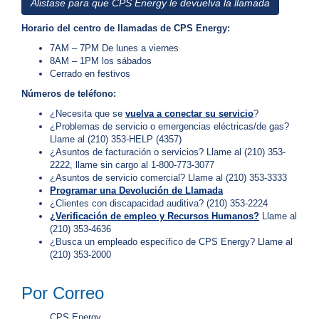
Alistase para que CPS Energy le devuelva la llamada
5
7
Horario del centro de llamadas de CPS Energy:
¿
7AM – 7PM De lunes a viernes
T
8AM – 1PM los sábados
i
Cerrado en festivos
e
Números de teléfono:
n
e
¿Necesita que se
vuelva a conectar su servicio
?
P
¿Problemas de servicio o emergencias eléctricas/de gas?
r
Llame al (210) 353-HELP (4357)
e
¿Asuntos de facturación o servicios? Llame al (210) 353-
g
2222, llame sin cargo al 1-800-773-3077
u
¿Asuntos de servicio comercial? Llame al (210) 353-3333
n
Programar una Devolución de Llamada
t
¿Clientes con discapacidad auditiva? (210) 353-2224
a
¿Verificación de empleo y Recursos Humanos?
Llame al
s
(210) 353-4636
S
¿Busca un empleado específico de CPS Energy? Llame al
o
(210) 353-2000
b
r
Por Correo
e
s
u
CPS Energy