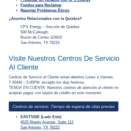
3
Fondos para Reclamar
5
Reportar Problemas Éticos
3
¿Asuntos Relacionados con la Quiebra?
-
CPS Energy – Sección de Quiebra
2
500 McCullough,
Buzón de Correo 110910
2
San Antonio, TX 78215
2
2
Visite Nuestros Centros De Servicio
Al Cliente
Centros de Servicio al Cliente estan abiertos Lunes a Viernes,
7:45AM – 5:00PM, excepto los dias festivos.
TENGA EN CUENTA: Nuestros centros de atención al cliente no
aceptan pagos con tarjeta de crédito en este momento.
Centros de servicio: Tiempo de espera de citas previas
EASTSIDE (Lado Este)
4525 Rigsby Avenue, Suite 112
San Antonio, TX 78222