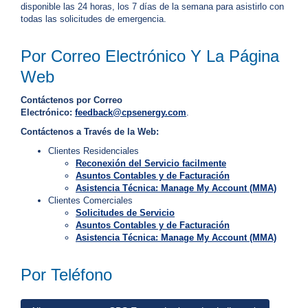
disponible las 24 horas, los 7 días de la semana para asistirlo con
o
todas las solicitudes de emergencia.
d
e
G
Por Correo Electrónico Y La Página
a
s
Web
?
C
Contáctenos por Correo
a
Electrónico:
feedback@cpsenergy.com
.
l
Contáctenos a Través de la Web:
l
2
Clientes Residenciales
Reconexión del Servicio facilmente
1
Asuntos Contables y de Facturación
0
Asistencia Técnica: Manage My Account (MMA)
-
Clientes Comerciales
Solicitudes de Servicio
3
Asuntos Contables y de Facturación
5
Asistencia Técnica: Manage My Account (MMA)
3
-
Por Teléfono
4
3